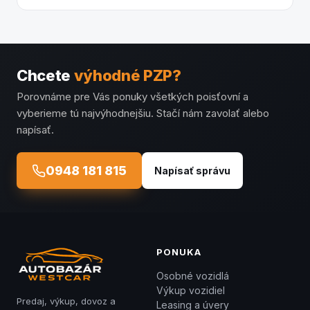
Chcete
výhodné PZP?
Porovnáme pre Vás ponuky všetkých poisťovní a
vyberieme tú najvýhodnejšiu. Stačí nám zavolať alebo
napísať.
0948 181 815
Napísať správu
PONUKA
Osobné vozidlá
Výkup vozidiel
Predaj, výkup, dovoz a
Leasing a úvery