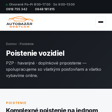
Otvorené Po–Pi 8:00–17:00 · So 9:00–13:00
0918 755 342
·
0948 181 815
Domov
Poistenie
Poistenie vozidiel
PZP · havarijné · doplnkové pripoistenie —
spolupracujeme so všetkými poisťovňami a všetko
vybavíme online.
POISTENIE
Komplexné poistenie na jednom