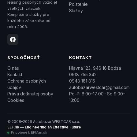
leasing osobných vozidiel
Poistenie
všetkých značiek.
Služby
Komplexné služby pre
každého zákazníka od
roku 2008.
SPOLOČNOSŤ
KONTAKT
O nás
Hlavná 123, 946 16 Bodza
Kontakt
0918 755 342
Ochrana osobných
0948 181 815
údajov
autobazarwestcar@gmail.com
Práva dotknutej osoby
Po–Pi 8:00–17:00 · So 9:00–
Cookies
13:00
© 2008–2026 Autobazár WESTCAR s.r.o.
EEF.sk — Engineering an Effective Future
Pripojené k EFMan.sk