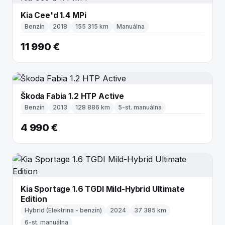
Kia Cee'd 1.4 MPi
Benzín
2018
155 315 km
Manuálna
11 990 €
Škoda Fabia 1.2 HTP Active
Benzín
2013
128 886 km
5-st. manuálna
4 990 €
Kia Sportage 1.6 TGDI Mild-Hybrid Ultimate
Edition
Hybrid (Elektrina - benzín)
2024
37 385 km
6-st. manuálna