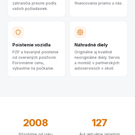
zahraničia presne podľa
financovania priamo u nás.
vašich požiadaviek.
Poistenie vozidla
Náhradné diely
PZP a havarijné poistenie
Originálne aj kvalitné
od overených poisťovní.
neoriginálne diely. Servis
Porovnáme cenu,
a montáž v partnerských
vybavíme na počkanie.
autoservisoch v okolí.
2008
127
Pôsobíme od roku
Áut aktuálne skladom