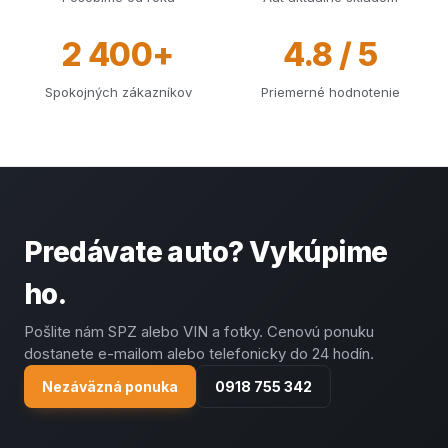
2 400+
4.8 / 5
Spokojných zákazníkov
Priemerné hodnotenie
Predávate auto? Vykúpime
ho.
Pošlite nám SPZ alebo VIN a fotky. Cenovú ponuku
dostanete e-mailom alebo telefonicky do 24 hodín.
Nezáväzná ponuka
0918 755 342