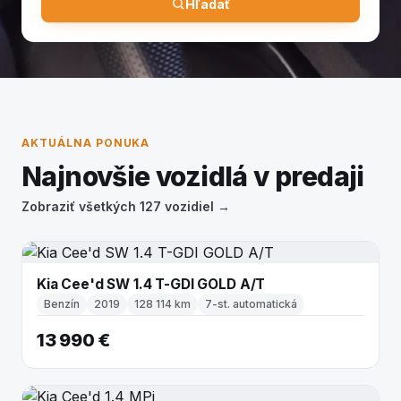
Hľadať
AKTUÁLNA PONUKA
Najnovšie vozidlá v predaji
Zobraziť všetkých 127 vozidiel →
Kia Cee'd SW 1.4 T-GDI GOLD A/T
Benzín
2019
128 114 km
7-st. automatická
13 990 €