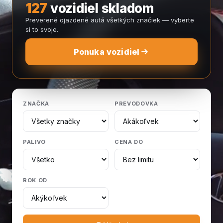
127
vozidiel skladom
Preverené ojazdené autá všetkých značiek — vyberte
si to svoje.
Ponuka vozidiel
ZNAČKA
PREVODOVKA
PALIVO
CENA DO
ROK OD