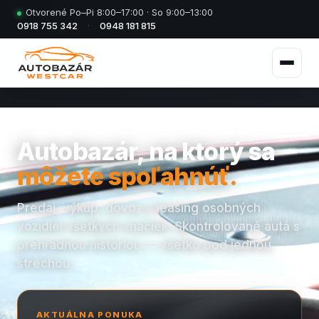
Otvorené Po–Pi 8:00–17:00 · So 9:00–13:00
0918 755 342
·
0948 181 815
Autobazár, na ktorý sa
môžete spoľahnúť.
Predaj, výkup, dovoz a leasing osobných
vozidiel všetkých značiek. Skontrolované autá s
prehľadnou históriou — všetko pod jednou
strechou.
AKTUÁLNA PONUKA