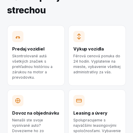
strechou
Predaj vozidiel
Výkup vozidla
Skontrolované autá
Férová cenová ponuka do
všetkých značiek s
24 hodín. Vyplatenie na
prehľadnou históriou a
mieste, vybavenie všetkej
zárukou na motor a
administratívy za vás.
prevodovku.
Dovoz na objednávku
Leasing a úvery
Nenašli ste svoje
Spolupracujeme s
vysnívané auto?
najväčšími leasingovými
Dovezieme ho zo
spoločnosťami. Vybavenie